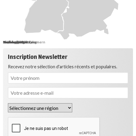
Berlin
Bremen
Hamburg
Saarland
Schleswig-Holstein
Mecklenburg-Vorpommern
Brandenburg
Niedersachsen
Sachsen-Anhalt
Sachsen
Thüringen
Hessen
Nordrhein-Westfalen
Rheinland-Pfalz
Baden-Württemberg
Bayern
Inscription Newsletter
Recevez notre sélection d'articles récents et populaires.