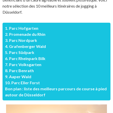
notre sélection des 10 meilleurs itinéraires de jogging à
Düsseldorf.
1. Parc Hofgarten
2. Promenade du Rhin
3. Parc Nordpark
4. Grafenberger Wald
5. Parc Südpark
6. Parc Rheinpark Bilk
7. Parc Volksgarten
8. Parc Benrath
9. Aaper Wald
10. Parc Eller Forst
Bon plan : liste des meilleurs parcours de course à pied
autour de Düsseldorf