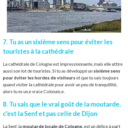
7. Tu as un sixième sens pour éviter les
touristes à la cathédrale
La cathédrale de Cologne est impressionnante, mais elle attire
aussi son lot de touristes. Si tu as développé un
sixième sens
pour éviter les hordes de visiteurs
et que tu sais toujours
quand visiter la cathédrale pour avoir un peu de tranquillité,
alors tu es un.e vrai.e Colonais.e.
8. Tu sais que le vrai goût de la moutarde,
c'est la Senf et pas celle de Dijon
La Senf, la
moutarde locale de Cologne
, est un délice à part