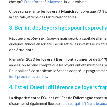
cher qu’à
Francfort
et à
Mayence
, la ville voisine.
Chose surprenante, les
loyers à Munich
sont presque 70 % p
la capitale, affiche des tarifs raisonnables.
3. Berlin : des loyers figés pour les proc
Réputée
arm aber sexy
(pauvre mais sexy), la capitale allema
quelques années en arrière. Berlin attire les investisseurs étra
des étudiants
.
Rien qu’en 2023, les
loyers à Berlin ont augmenté de 5,4 
années, on se rend compte que les loyers ont été multipliés p
Pour pallier à ce problème, le Sénat a adopté un programme vi
les 5 prochaines années
.
4. Est et Ouest : différence de loyers fr
La
disparité entre l’Ouest et l’Est de l’Allemagne
concerne
disparité est également liée aux
salaires, qui diffèrent beauc