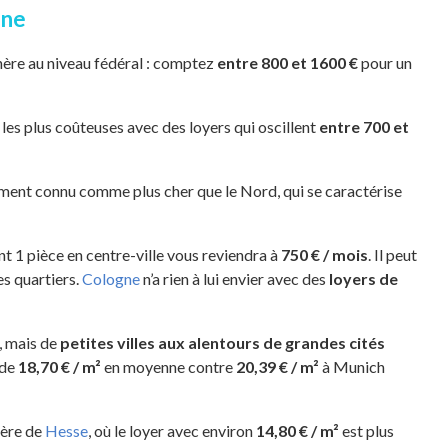
gne
 chère au niveau fédéral : comptez
entre 800 et 1600 €
pour un
les plus coûteuses avec des loyers qui oscillent
entre 700 et
ement connu comme plus cher que le Nord, qui se caractérise
nt 1 pièce en centre-ville vous reviendra à
750 € / mois
. Il peut
es quartiers.
Cologne
n’a rien à lui envier avec des
loyers de
e, mais de
petites villes aux alentours de grandes cités
 de
18,70 € / m²
en moyenne contre
20,39 € / m²
à Munich
chère de
Hesse
, où le loyer avec environ
14,80 € / m²
est plus