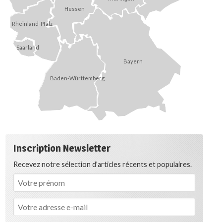
Hessen
Rheinland-Pfalz
Saarland
Bayern
Baden-Württemberg
Inscription Newsletter
Recevez notre sélection d'articles récents et populaires.