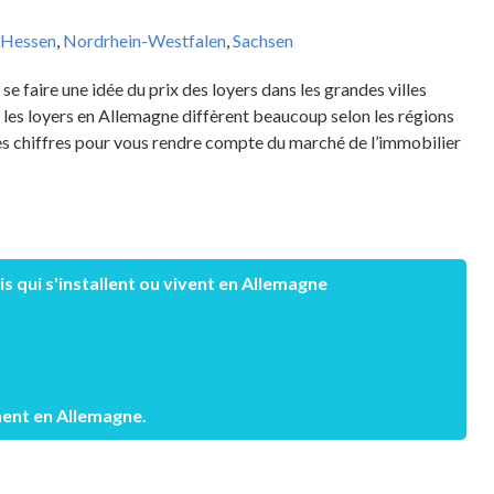
Hessen
,
Nordrhein-Westfalen
,
Sachsen
 se faire une idée du prix des loyers dans les grandes villes
 les loyers en Allemagne diffèrent beaucoup selon les régions
es chiffres pour vous rendre compte du marché de l’immobilier
s qui s'installent ou vivent en Allemagne
ment en Allemagne.