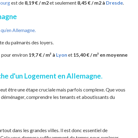
ourg
est de
8,19 € / m2
et seulement
8,45 € / m2 à
Dresde
.
emagne
 qu’en Allemagne.
ête du palmarès des loyers.
 : pour environ
19,7 € / m² à
Lyon
et
15,40 € / m² en moyenne
rche d'un Logement en Allemagne.
peut être une étape cruciale mais parfois complexe. Que vous
à déménager, comprendre les tenants et aboutissants du
urtout dans les grandes villes. Il est donc essentiel de
. Cela vous donnera suffisamment de temps pour explorer