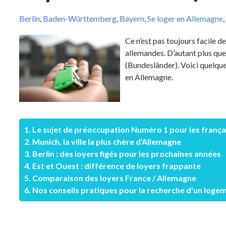
Berlin
,
Baden-Württemberg
,
Bayern
,
Se loger en Allemagne
,
Ce n’est pas toujours facile de
allemandes. D’autant plus que
(Bundesländer). Voici quelqu
en Allemagne.
1. Le sujet de préoccupation Numéro 1 pour les françai
2. Munich, la ville la plus chère d’Allemagne
3. Berlin : des loyers figés pour les prochaines années
4. Est et Ouest : différence de loyers frappante
5. Comparaison des loyers France / Allemagne
6. Nos conseils pratiques pour la recherche d'un loge