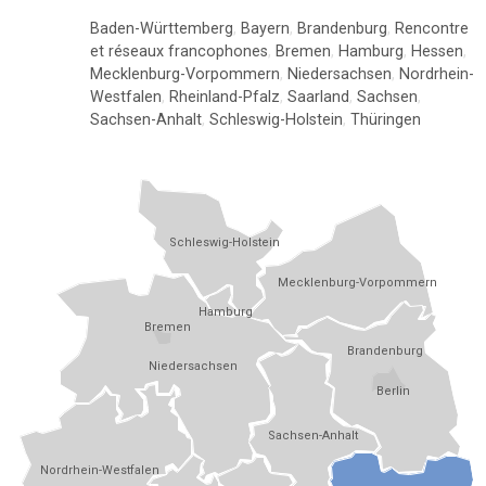
Baden-Württemberg
,
Bayern
,
Brandenburg
,
Rencontre
et réseaux francophones
,
Bremen
,
Hamburg
,
Hessen
,
Mecklenburg-Vorpommern
,
Niedersachsen
,
Nordrhein-
Westfalen
,
Rheinland-Pfalz
,
Saarland
,
Sachsen
,
Sachsen-Anhalt
,
Schleswig-Holstein
,
Thüringen
Schleswig-Holstein
Mecklenburg-Vorpommern
Hamburg
Bremen
Brandenburg
Niedersachsen
Berlin
Sachsen-Anhalt
Nordrhein-Westfalen