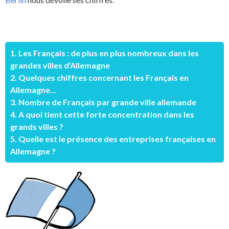
1. Les Français : de plus en plus nombreux dans les
grandes villes d’Allemagne
2. Quelques chiffres concernant les Français en
Allemagne...
3. Nombre de Français par grande ville allemande
4. A quoi tient cette forte concentration dans les
grands villes ?
5. Quelle est le présence des entreprises françaises en
Allemagne ?