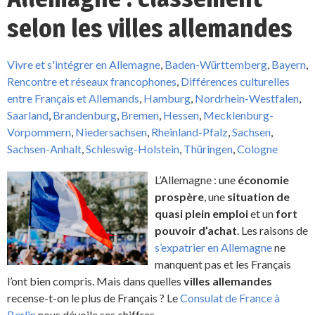
selon les villes allemandes
Vivre et s'intégrer en Allemagne
,
Baden-Württemberg
,
Bayern
,
Rencontre et réseaux francophones
,
Différences culturelles
entre Français et Allemands
,
Hamburg
,
Nordrhein-Westfalen
,
Saarland
,
Brandenburg
,
Bremen
,
Hessen
,
Mecklenburg-
Vorpommern
,
Niedersachsen
,
Rheinland-Pfalz
,
Sachsen
,
Sachsen-Anhalt
,
Schleswig-Holstein
,
Thüringen
,
Cologne
L’Allemagne : une
économie
prospère
, une
situation de
quasi plein emploi
et un
fort
pouvoir d’achat
. Les raisons de
s’expatrier en Allemagne
ne
manquent pas et les Français
l’ont bien compris. Mais dans quelles
villes allemandes
recense-t-on le plus de Français ? Le
Consulat de France à
Berlin
nous dévoile ses chiffres.