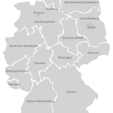
Mecklenburg-Vorpommern
Hamburg
Bremen
Brandenburg
Niedersachsen
Berlin
Sachsen-Anhalt
Nordrhein-Westfalen
Sachsen
Thüringen
Hessen
Rheinland-Pfalz
Saarland
Bayern
Baden-Württemberg