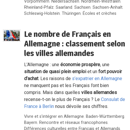
Vorpommern
,
Niedersachsen
,
Nordrhein-Westfalen
,
Rheinland-Pfalz
,
Saarland
,
Sachsen
,
Sachsen-Anhalt
,
Schleswig-Holstein
,
Thüringen
,
Écoles et crèches
Le nombre de Français en
Allemagne : classement selon
les villes allemandes
L’Allemagne : une
économie prospère
, une
situation de quasi plein emploi
et un
fort pouvoir
d’achat
. Les raisons de
s’expatrier en Allemagne
ne manquent pas et les Français l’ont bien
compris. Mais dans quelles
villes allemandes
recense-t-on le plus de Français ? Le
Consulat de
France à Berlin
nous dévoile ses chiffres.
Vivre et s'intégrer en Allemagne
,
Baden-Württemberg
,
Bayern
,
Rencontre et réseaux francophones
,
Différences culturelles entre Français et Allemands
,