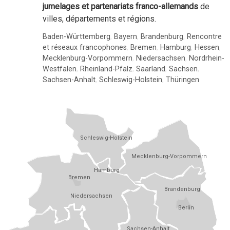
jumelages et partenariats franco-allemands
de
villes, départements et régions.
Baden-Württemberg
,
Bayern
,
Brandenburg
,
Rencontre
et réseaux francophones
,
Bremen
,
Hamburg
,
Hessen
,
Mecklenburg-Vorpommern
,
Niedersachsen
,
Nordrhein-
Westfalen
,
Rheinland-Pfalz
,
Saarland
,
Sachsen
,
Sachsen-Anhalt
,
Schleswig-Holstein
,
Thüringen
Schleswig-Holstein
Mecklenburg-Vorpommern
Hamburg
Bremen
Brandenburg
Niedersachsen
Berlin
Sachsen-Anhalt