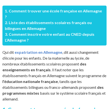
1. Comment trouver une école française en Allemagne
?
2. Liste des établissements scolaires français ou
bilingues en Allemagne
3. Comment inscrire votre enfant au CNED depuis
L’Allemagne ?
Qui dit
expatriation en Allemagne
, dit aussi changement
d’école pour les enfants. De la maternelle au lycée, de
nombreux établissements scolaires proposent
des
enseignements en français
. Il faut noter que les
établissements français en Allemagne suivent le programme de
l’éducation nationale française
, tandis que les
établissements bilingues ou franco-allemands proposent
des
programmes mixtes
basés sur le système scolaire français et
allemand.