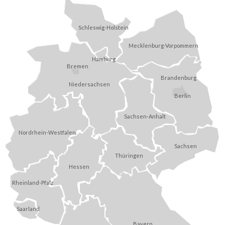
Schleswig-Holstein
Mecklenburg-Vorpommern
Hamburg
Bremen
Brandenburg
Niedersachsen
Berlin
Sachsen-Anhalt
Nordrhein-Westfalen
Sachsen
Thüringen
Hessen
Rheinland-Pfalz
Saarland
Bayern