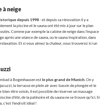
e à neige
storique depuis 1998
- et depuis sa rénovation il y a
ment la piscine et le sauna ont été mis à jour sur le plan
joutés. Comme par exemple la cabine de neige dans l'espace
ige après une séance de sauna, ou le sauna Inspiration, dans
laxation. Et si vous aimez la chaleur, vous trouverez ici un
cuzzi
ntenbad à Bogenhausen est
le plus grand de Munich
. On y
acuzzi, la terrasse en plein air avec bassin de plongée et le
e bien-être voisin, il est possible de réserver un massage
cine d'été, de la patinoire et du sauna ne se trouve qu'ici. Si
 c'est l'endroit idéal !