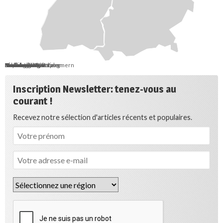
Berlin
Bremen
Hamburg
Saarland
Schleswig-Holstein
Mecklenburg-Vorpommern
Brandenburg
Niedersachsen
Sachsen-Anhalt
Sachsen
Thüringen
Hessen
Nordrhein-Westfalen
Rheinland-Pfalz
Baden-Württemberg
Bayern
Inscription Newsletter: tenez-vous au
courant !
Recevez notre sélection d'articles récents et populaires.