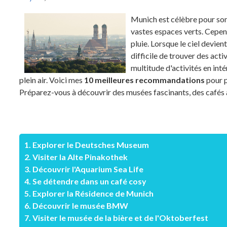
Munich est célèbre pour son 
vastes espaces verts. Cependa
pluie. Lorsque le ciel devie
difficile de trouver des act
multitude d'activités en inté
plein air. Voici mes
10 meilleures recommandations
pour p
Préparez-vous à découvrir des musées fascinants, des cafés a
1. Explorer le Deutsches Museum
2. Visiter la Alte Pinakothek
3. Découvrir l'Aquarium Sea Life
4. Se détendre dans un café cosy
5. Explorer la Résidence de Munich
6. Découvrir le musée BMW
7. Visiter le musée de la bière et de l'Oktoberfest