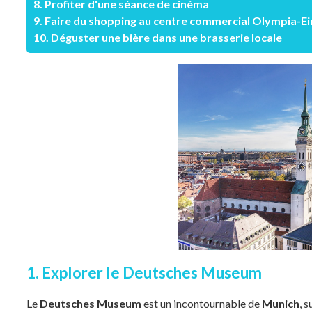
8. Profiter d'une séance de cinéma
9. Faire du shopping au centre commercial Olympia-
10. Déguster une bière dans une brasserie locale
1. Explorer le Deutsches Museum
Le
Deutsches Museum
est un incontournable de
Munich
, 