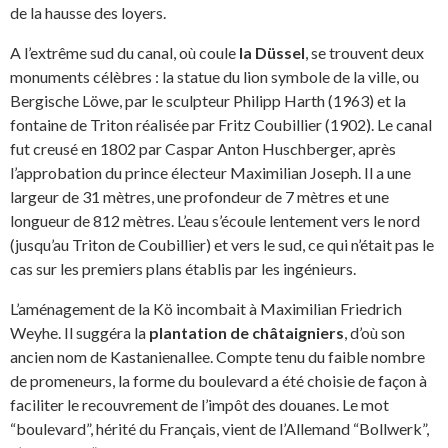
de la hausse des loyers.
A l’extrême sud du canal, où coule
la Düssel
, se trouvent deux
monuments célèbres : la statue du lion symbole de la ville, ou
Bergische Löwe, par le sculpteur Philipp Harth (1963) et la
fontaine de Triton réalisée par Fritz Coubillier (1902). Le canal
fut creusé en 1802 par Caspar Anton Huschberger, après
l’approbation du prince électeur Maximilian Joseph. Il a une
largeur de 31 mètres, une profondeur de 7 mètres et une
longueur de 812 mètres. L’eau s’écoule lentement vers le nord
(jusqu’au Triton de Coubillier) et vers le sud, ce qui n’était pas le
cas sur les premiers plans établis par les ingénieurs.
L’aménagement de la Kö incombait à Maximilian Friedrich
Weyhe. Il suggéra la
plantation de châtaigniers
, d’où son
ancien nom de Kastanienallee. Compte tenu du faible nombre
de promeneurs, la forme du boulevard a été choisie de façon à
faciliter le recouvrement de l’impôt des douanes. Le mot
“boulevard”, hérité du Français, vient de l’Allemand “Bollwerk”,