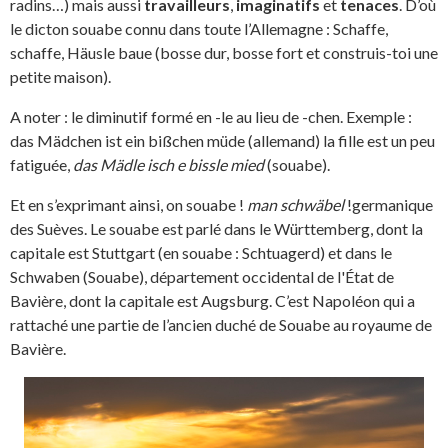
radins…) mais aussi
travailleurs
,
imaginatifs
et
tenaces
. D’où
le dicton souabe connu dans toute l’Allemagne : Schaffe,
schaffe, Häusle baue (bosse dur, bosse fort et construis-toi une
petite maison).
A noter : le diminutif formé en -le au lieu de -chen. Exemple :
das Mädchen ist ein bißchen müde (allemand) la fille est un peu
fatiguée,
das Mädle isch e bissle mied
(souabe).
Et en s’exprimant ainsi, on souabe !
man schwäbel
!germanique
des Suèves. Le souabe est parlé dans le Württemberg, dont la
capitale est Stuttgart (en souabe : Schtuagerd) et dans le
Schwaben (Souabe), département occidental de l'État de
Bavière, dont la capitale est Augsburg. C’est Napoléon qui a
rattaché une partie de l’ancien duché de Souabe au royaume de
Bavière.