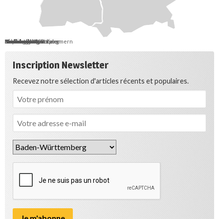
Berlin
Bremen
Hamburg
Saarland
Schleswig-Holstein
Mecklenburg-Vorpommern
Brandenburg
Niedersachsen
Sachsen-Anhalt
Sachsen
Thüringen
Hessen
Nordrhein-Westfalen
Rheinland-Pfalz
Baden-Württemberg
Bayern
Inscription Newsletter
Recevez notre sélection d'articles récents et populaires.