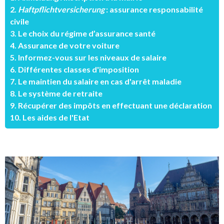
2.
Haftpflichtversicherung
: assurance responsabilité
civile
3. Le choix du régime d’assurance santé
4. Assurance de votre voiture
5. Informez-vous sur les niveaux de salaire
6. Différentes classes d'imposition
7. Le maintien du salaire en cas d'arrêt maladie
8. Le système de retraite
9. Récupérer des impôts en effectuant une déclaration
10. Les aides de l'Etat