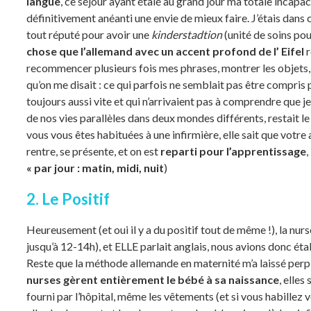
langue
, ce séjour ayant étalé au grand jour ma totale incapac
définitivement anéanti une envie de mieux faire. J’étais dans 
tout réputé pour avoir une
kinderstadtion
(unité de soins pou
chose que l’allemand avec un accent profond de l’ Eifel
r
recommencer plusieurs fois mes phrases, montrer les objets, et
qu’on me disait : ce qui parfois ne semblait pas être compris 
toujours aussi vite et qui n’arrivaient pas à comprendre que je
de nos vies parallèles dans deux mondes différents, restait le
vous vous êtes habituées à une infirmière, elle sait que votre
rentre, se présente, et on est
reparti pour l’apprentissage
,
« par jour : matin, midi, nuit
)
2. Le Positif
Heureusement (et oui il y a du positif tout de même !), la nur
jusqu’à 12-14h), et
ELLE
parlait anglais, nous avions donc éta
Reste que la méthode allemande en maternité m’a laissé perpl
nurses gèrent entièrement le bébé à sa naissance
, elles
fourni par l’hôpital, même les vêtements (et si vous habillez 