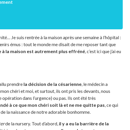
hement
nité… Je suis rentrée à la maison après une semaine à l’hôpital :
uvenirs émus : tout le monde me disait de me reposer tant que
e à la maison est autrement plus effréné
, c’est ici que j’ai eu
fallu prendre
la décision de la césarienne
, le médecin a
n chéri et moi, et surtout, ils ont pris les devants, nous
e opération dans l’urgence) ou pas. Ils ont été très
ndé à ce que mon chéri soit là et ne me quitte pas
, ce qui
rt de la naissance de notre adorable bonhomme.
ter
de la nursery. Tout d’abord,
il y a eu la barrière de la