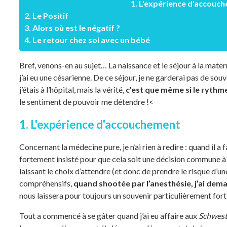
1. L'expérience d'accouc
2. Le Positif
3. Alors où est le négatif ?
4. Le retour chez soi avec un bébé
Bref, venons-en au sujet… La naissance et le séjour à la mater
j’ai eu une césarienne. De ce séjour, je ne garderai pas de so
j’étais à l’hôpital, mais la vérité,
c’est que même si le rythm
le sentiment de pouvoir me détendre !<
1. L'expérience d'accouchement
Concernant la médecine pure, je n’ai rien à redire : quand il a 
fortement insisté pour que cela soit une décision commune à mo
laissant le choix d’attendre (et donc de prendre le risque d’un
compréhensifs,
quand shootée par l’anesthésie, j’ai dema
nous laissera pour toujours un souvenir particulièrement fo
Tout a commencé à se gâter quand j’ai eu affaire aux
Schwes