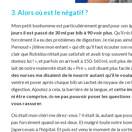
3. Alors où est le négatif ?
Mon petit bonhomme est particulièrement grand pour son âge, 
jours il est passé de 30 ml par bib à 90 voir plus
. Qu’il ré
forcément il a eu des problèmes de digestion. Je n’ai pas aimé 
Pernoud « j’élève mon enfant » qui dit qu’il faut écouter son nou
clair que Robidou n’était pas satisfait et avait trop souvent 
donnez lui ! », et parfois on arrivait à 150-160 ml, soit plus 
lait de notre maternité était du « Pré », soit disant plus facile
des nurses me disaient de le nourrir autant qu’il le voula
ventre et poser après chaque bib un sachet de noyaux de cer
digestion. Ajoutez à cela, la barrière de la langue, et
cette i
ni être comprise
, de
ne pas pouvoir poser les questions
vous rassurer
.
Où était mon chéri me direz-vous ? Il était là, autant que pos
pas forcément quand on est deux. Et malgré toute notre bonne 
j’apercevais à l’hôpital. Et puis est venu le moment de la sorti