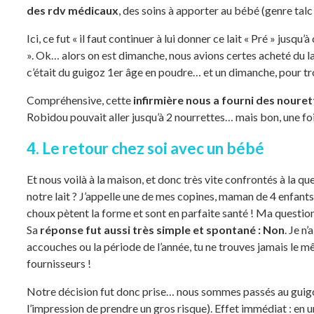
des rdv médicaux
, des soins à apporter au bébé (genre talc 
Ici, ce fut « il faut continuer à lui donner ce lait « Pré » jusqu
». Ok… alors on est dimanche, nous avions certes acheté du la
c’était du guigoz 1er âge en poudre… et un dimanche, pour t
Compréhensive, cette
infirmière nous a fourni des nouret
Robidou pouvait aller jusqu’à 2 nourrettes… mais bon, une foi
4. Le retour chez soi avec un bébé
Et nous voilà à la maison, et donc très vite confrontés à la qu
notre lait ? J’appelle une de mes copines, maman de 4 enfant
choux pètent la forme et sont en parfaite santé ! Ma question
Sa
réponse fut aussi très simple et spontané : Non
. Je n
accouches ou la période de l’année, tu ne trouves jamais le m
fournisseurs !
Notre décision fut donc prise… nous sommes passés au guigo
l’impression de prendre un gros risque). Effet immédiat : en 