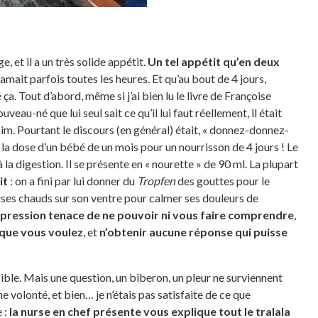
et il a un très solide appétit.
Un tel appétit qu’en deux
clamait parfois toutes les heures. Et qu’au bout de 4 jours,
ça. Tout d’abord, même si j’ai bien lu le livre de Françoise
veau-né que lui seul sait ce qu’il lui faut réellement, il était
faim. Pourtant le discours (en général) était, « donnez-donnez-
de la dose d’un bébé de un mois pour un nourrisson de 4 jours ! Le
 à la digestion. Il se présente en « nourette » de 90 ml. La plupart
it
: on a fini par lui donner du
Tropfen
des gouttes pour le
ises chauds sur son ventre pour calmer ses douleurs de
mpression tenace de ne pouvoir ni vous faire comprendre
,
 que vous voulez
, et
n’obtenir aucune réponse qui puisse
sible. Mais une question, un biberon, un pleur ne surviennent
volonté, et bien… je n’étais pas satisfaite de ce que
e :
la nurse en chef présente vous explique tout le tralala