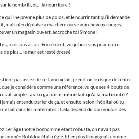
sur le nombril), et… la nourriture !
’à ce qu’il ne prenne plus de poids, et le nourrir tant qu’il demande
it, mais n’en déplaise à ma chère nurse aux cheveux rouges,
rouver un magasin ouvert, accroche toi Simone !
tes
, mais pas assez. Forcément, vu qu’un repas pour notre
s de plus… le mur est resté dressé.
estion : pas assez de ce fameux lait, prend-on le risque de tenter
s, que je considère comme une référence, vu que ses 4 bouts de
 était simple :
as-tu gardé le même lait qu’à la maternité ?
’ai jamais entendu parler de ça, et ensuite, selon l’hôpital où tu
ême lait dans les maternités ! Cela dépend du bon vouloir des
z 1er âge (notre bonhomme étant robuste, on n’avait pas
une journée Robidou était réglé. Et en plus il mangeait comme