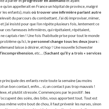
ité à parler et
progresser en allemand
et ayant
ce qu’on appellerait en France un hôpital de province, malgré
r les enfants), mais
où trouver une infirmière parlant autre
elevait du parcours du combattant. J’ai dû improviser, mimer,
 j’ai insisté pour que l’on répète plusieurs fois, lentement ce
par ces fameuses infirmières, qui répétaient, répétaient,
 ne captais rien ! Une fois l’habitude prise pour tout le monde
 problème qu’ici, le
personnel change tous les deux jours
:
 allemand laisse à désirer, et hop ! Une nouvelle Schwester
l’incompréhension
, etc… (
Sachant qu’il y a trois « services
se principale des enfants reste toute la semaine (au moins
bli un bon contact, enfin… si, un contact pas trop mauvais !
exe, et plutôt stressée. Commençons par le positif :
les
 s’occupent des soins, des bibs, vous apportent tout. Tout est
vous même votre bout de chou, il faut prévenir les nurses, sinon