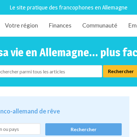
Le site pratique des francophones en Allemagne
Votre région
Finances
Communauté
Em
sa vie en Allemagne... plus fa
ranco-allemand de rêve