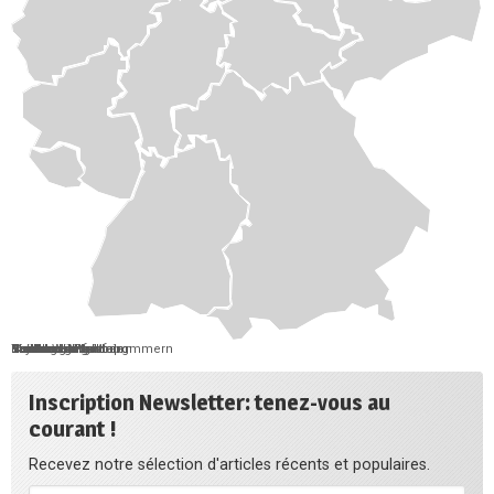
Berlin
Bremen
Hamburg
Saarland
Schleswig-Holstein
Mecklenburg-Vorpommern
Brandenburg
Niedersachsen
Sachsen-Anhalt
Sachsen
Thüringen
Hessen
Nordrhein-Westfalen
Rheinland-Pfalz
Baden-Württemberg
Bayern
Inscription Newsletter: tenez-vous au
courant !
Recevez notre sélection d'articles récents et populaires.